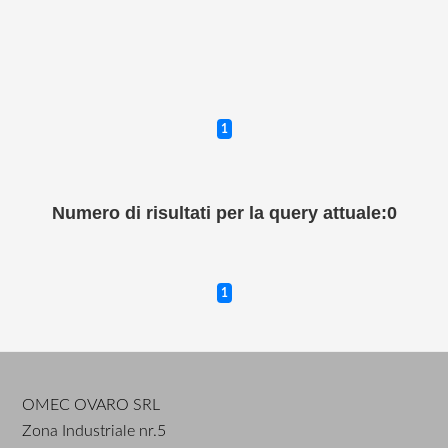
1
Numero di risultati per la query attuale:0
1
OMEC OVARO SRL
Zona Industriale nr.5