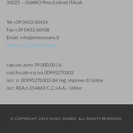
33025 – OVARO Prov.(Udine) ITALIA
Tel.+39 0433 60414
Fax:+39 0433 60438
Email: info@omecovaro.it
Privacy & Cookie Policy
cap.soc.euro 39.000,00 I.V.
cod.fiscale e p.iva 00995270303
iscr. n .00995270303 del reg. imprese di Udine
iscr. REA n.154863 C.C.I.A.A.- Udine
© COPYRIGHT 2013 OMEC OVARO. ALL RIGHTS RESERVED.