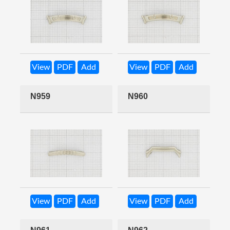
View
PDF
Add
View
PDF
Add
N959
N960
View
PDF
Add
View
PDF
Add