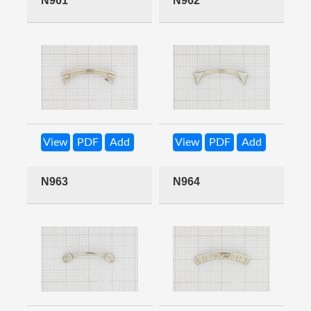
N961
N962
View
PDF
Add
View
PDF
Add
N963
N964