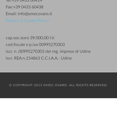
Tel.+39 0433 60414
Fax:+39 0433 60438
Email: info@omecovaro.it
Privacy & Cookie Policy
cap.soc.euro 39.000,00 I.V.
cod.fiscale e p.iva 00995270303
iscr. n .00995270303 del reg. imprese di Udine
iscr. REA n.154863 C.C.I.A.A.- Udine
© COPYRIGHT 2013 OMEC OVARO. ALL RIGHTS RESERVED.