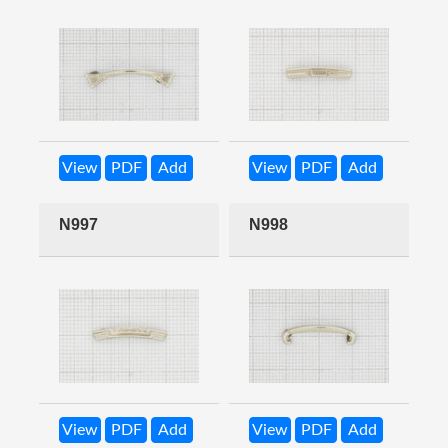
View
PDF
Add
View
PDF
Add
N997
N998
View
PDF
Add
View
PDF
Add