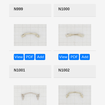
N999
N1000
View
PDF
Add
View
PDF
Add
N1001
N1002