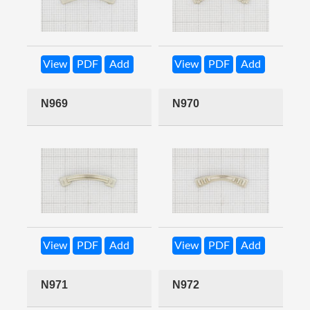
View
PDF
Add
View
PDF
Add
N969
N970
View
PDF
Add
View
PDF
Add
N971
N972