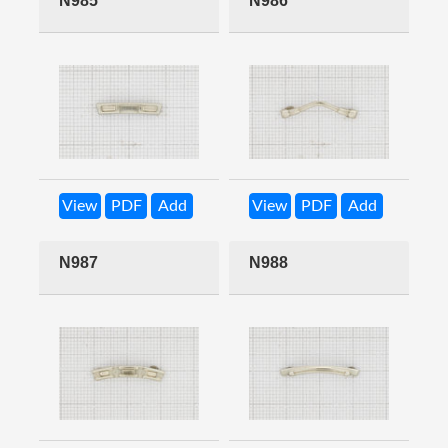
N985
N986
View
PDF
Add
View
PDF
Add
N987
N988