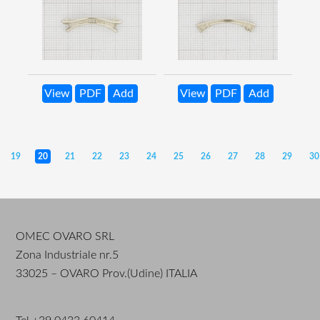
View
PDF
Add
View
PDF
Add
19
20
21
22
23
24
25
26
27
28
29
30
OMEC OVARO SRL
Zona Industriale nr.5
33025 – OVARO Prov.(Udine) ITALIA