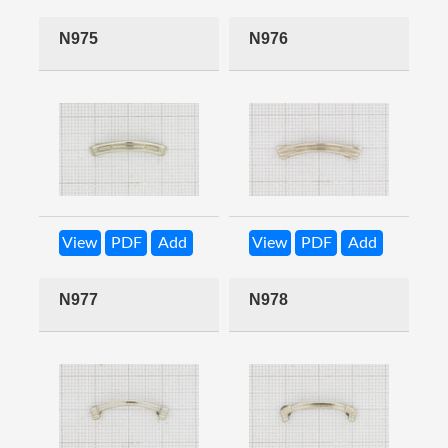
N975
N976
View
PDF
Add
View
PDF
Add
N977
N978