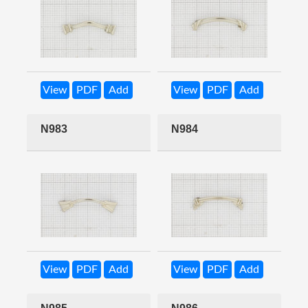
View
PDF
Add
View
PDF
Add
N983
N984
View
PDF
Add
View
PDF
Add