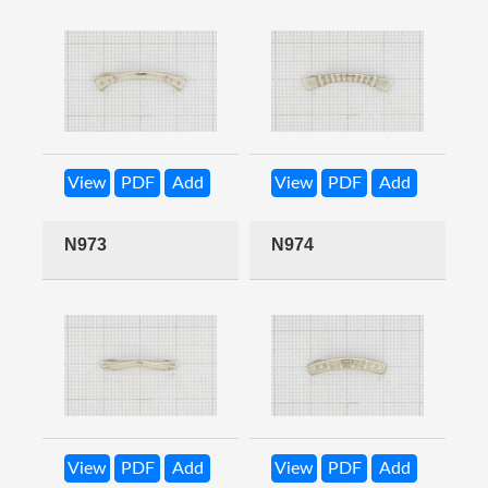
View
PDF
Add
View
PDF
Add
N973
N974
View
PDF
Add
View
PDF
Add