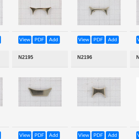
View
PDF
Add
View
PDF
Add
N2195
N2196
View
PDF
Add
View
PDF
Add