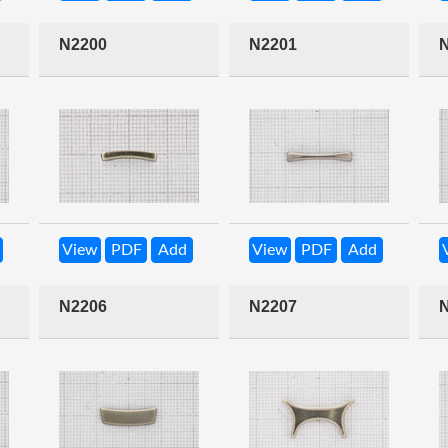
N2200
N2201
View
PDF
Add
View
PDF
Add
N2206
N2207