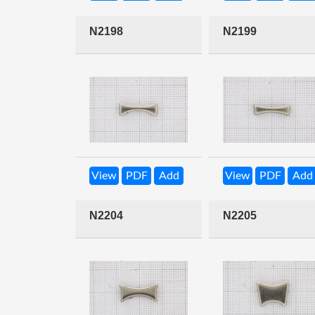
N2198
N2199
View
PDF
Add
View
PDF
Add
N2204
N2205