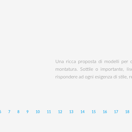
Una ricca proposta di modelli per 
montatura. Sottile o importante, lis
rispondere ad ogni esigenza di stile, r
6
7
8
9
10
11
12
13
14
15
16
17
18