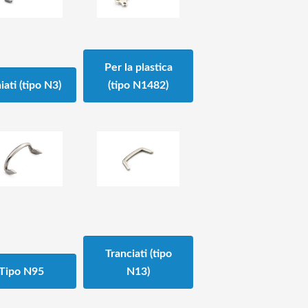
Per la plastica
iati (tipo N3)
(tipo N1482)
Tranciati (tipo
Tipo N95
N13)