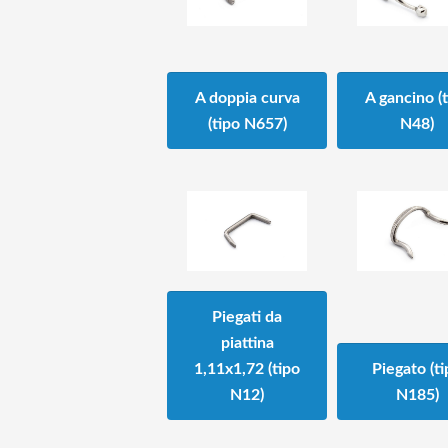
A doppia curva
A gancino (
(tipo N657)
N48)
Piegati da
piattina
1,11x1,72 (tipo
Piegato (t
N12)
N185)