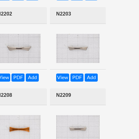
N2202
N2203
View
PDF
Add
View
PDF
Add
N2208
N2209