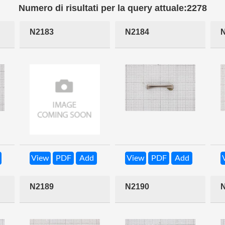
Numero di risultati per la query attuale:2278
N2183
N2184
View
PDF
Add
View
PDF
Add
N2189
N2190