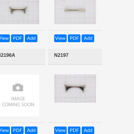
View
PDF
Add
View
PDF
Add
N2196A
N2197
View
PDF
Add
View
PDF
Add