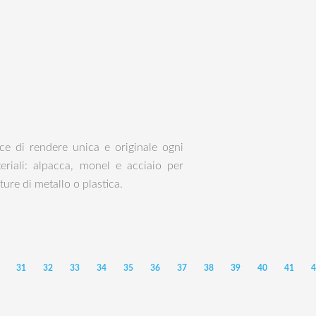
e di rendere unica e originale ogni
teriali: alpacca, monel e acciaio per
ture di metallo o plastica.
31
32
33
34
35
36
37
38
39
40
41
4