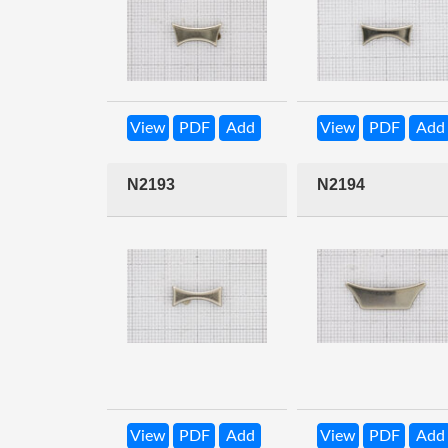
View
PDF
Add
View
PDF
Add
N2193
N2194
View
PDF
Add
View
PDF
Add