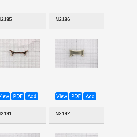
N2185
N2186
View
PDF
Add
View
PDF
Add
N2191
N2192