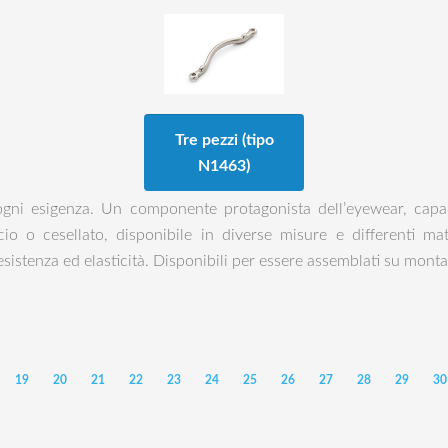
Tre pezzi (tipo
N1463)
ogni esigenza. Un componente protagonista dell’eyewear, capac
cio o cesellato, disponibile in diverse misure e differenti ma
esistenza ed elasticità. Disponibili per essere assemblati su monta
19
20
21
22
23
24
25
26
27
28
29
30