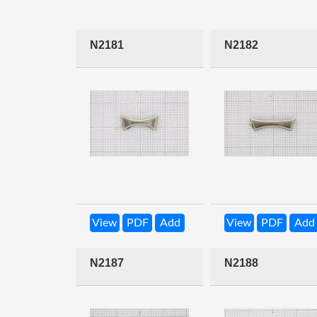
N2181
N2182
View
PDF
Add
View
PDF
Add
N2187
N2188