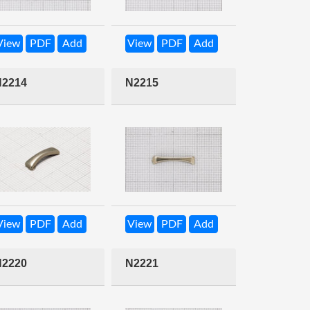
View
PDF
Add
View
PDF
Add
N2214
N2215
View
PDF
Add
View
PDF
Add
N2220
N2221