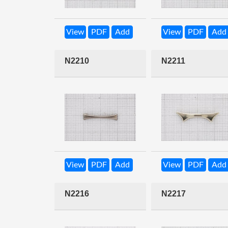
View
PDF
Add
View
PDF
Add
N2210
N2211
View
PDF
Add
View
PDF
Add
N2216
N2217