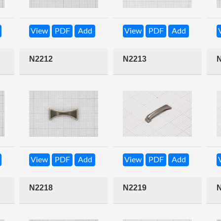
View
PDF
Add
View
PDF
Add
N2212
N2213
View
PDF
Add
View
PDF
Add
N2218
N2219